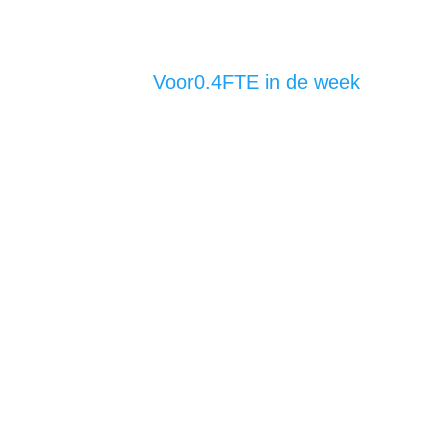
Voor
0.4
FTE in de week