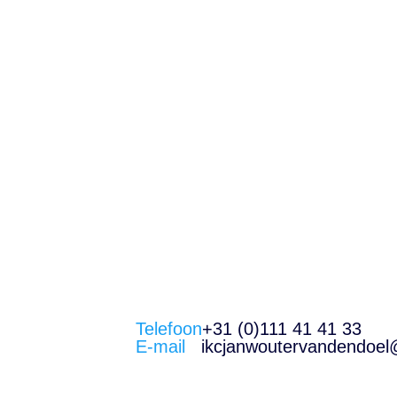
• goede begeleiding.
Interesse?
Ben je enthousiast geworden en wi
ons op via
e.vanderschee@lithora.
de sfeer op school te komen proev
Telefoon
+31 (0)111 41 41 33
E-mail
ikcjanwoutervandendoel@