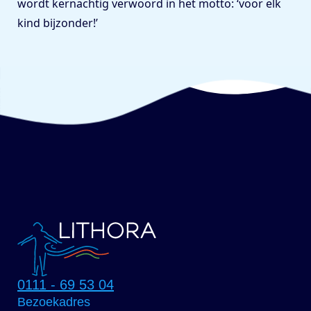
wordt kernachtig verwoord in het motto: ‘voor elk
kind bijzonder!’
0111 - 69 53 04
Bezoekadres