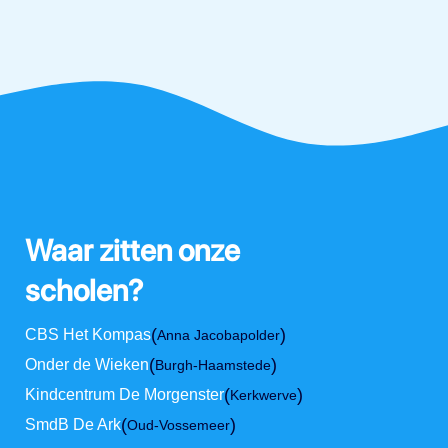
Waar zitten onze
scholen?
(
)
CBS Het Kompas
Anna Jacobapolder
(
)
Onder de Wieken
Burgh-Haamstede
(
)
Kindcentrum De Morgenster
Kerkwerve
(
)
SmdB De Ark
Oud-Vossemeer