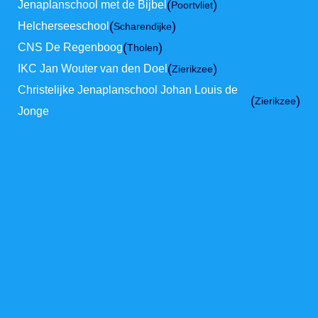
(
)
Jenaplanschool met de Bijbel
Poortvliet
(
)
Helcherseeschool
Scharendijke
(
)
CNS De Regenboog
Tholen
(
)
IKC Jan Wouter van den Doel
Zierikzee
Christelijke Jenaplanschool Johan Louis de
(
)
Zierikzee
Jonge